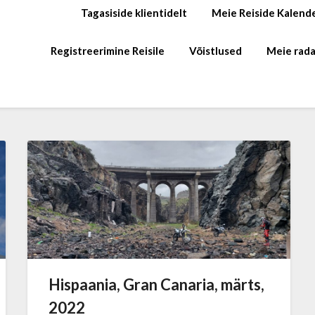
Tagasiside klientidelt
Meie Reiside Kalend
Registreerimine Reisile
Võistlused
Meie rada
Hispaania, Gran Canaria, märts,
2022