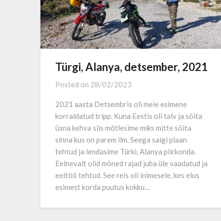
Türgi, Alanya, detsember, 2021
Posted on
28/02/2023
2021 aasta Detsembris oli meie esimene
korraldatud tripp. Kuna Eestis oli talv ja sõita
üsna kehva siis mõtlesime miks mitte sõita
sinna kus on parem ilm. Seega saigi plaan
tehtud ja lendasime Türki, Alanya piirkonda.
Eelnevalt olid mõned rajad juba üle vaadatud ja
eeltöö tehtud. See reis oli inimesele, kes elus
esimest korda puutus kokku…