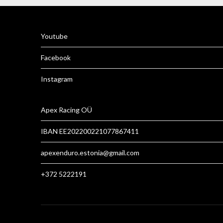
Yo
u
tube
Facebook
Instagram
Apex Racing OÜ
IBAN EE202200221077867411
apexenduro.estonia@gmail.com
+372 5222191