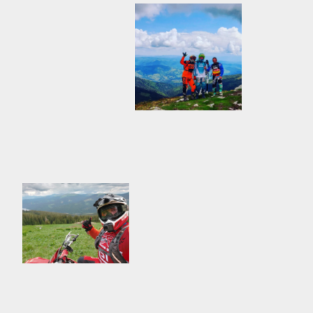
Rumeenia
Rumeenia
Rumeenia
Gran Canaria
Tai
Püssi, Lipumägi
Slovakkia
Türgi
Aidu
Rumeenia
Türgi
Tai
Aidu
Rumeenia