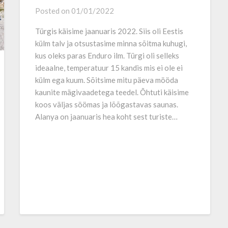
Posted on
01/01/2022
Türgis käisime jaanuaris 2022. Siis oli Eestis
külm talv ja otsustasime minna sõitma kuhugi,
kus oleks paras Enduro ilm. Türgi oli selleks
ideaalne, temperatuur 15 kandis mis ei ole ei
külm ega kuum. Sõitsime mitu päeva mööda
kaunite mägivaadetega teedel. Õhtuti käisime
koos väljas söömas ja lõõgastavas saunas.
Alanya on jaanuaris hea koht sest turiste…