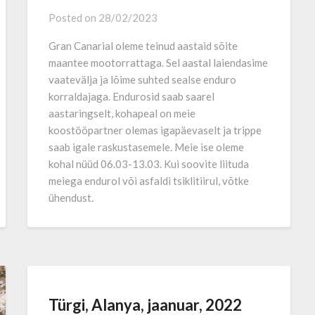
Posted on
28/02/2023
Gran Canarial oleme teinud aastaid sõite
maantee mootorrattaga. Sel aastal laiendasime
vaatevälja ja lõime suhted sealse enduro
korraldajaga. Endurosid saab saarel
aastaringselt, kohapeal on meie
koostööpartner olemas igapäevaselt ja trippe
saab igale raskustasemele. Meie ise oleme
kohal nüüd 06.03-13.03. Kui soovite liituda
meiega endurol või asfaldi tsiklitiirul, võtke
ühendust.
Türgi, Alanya, jaanuar, 2022