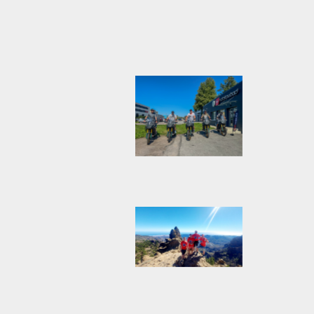
Rumeenia
Rumeenia
Küpros
Rumeenia
Tai
Rumeenia
Rumeenia
Eesti
Montenegro
Rumeenia
Rumeenia
Türgi
Tai
Gran Canaria
Rumeenia
Rumeenia
Rumeenia
Rumeenia