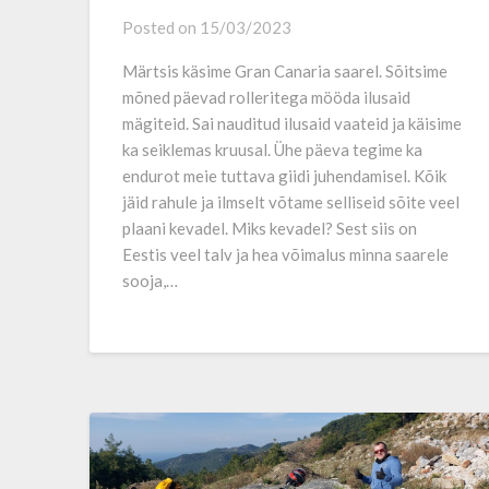
Posted on
15/03/2023
Märtsis käsime Gran Canaria saarel. Sõitsime
mõned päevad rolleritega mööda ilusaid
mägiteid. Sai nauditud ilusaid vaateid ja käisime
ka seiklemas kruusal. Ühe päeva tegime ka
endurot meie tuttava giidi juhendamisel. Kõik
jäid rahule ja ilmselt võtame selliseid sõite veel
plaani kevadel. Miks kevadel? Sest siis on
Eestis veel talv ja hea võimalus minna saarele
sooja,…