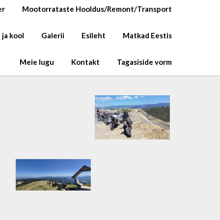
er
Mootorrataste Hooldus/Remont/Transport
 ja kool
Galerii
Esileht
Matkad Eestis
Meie lugu
Kontakt
Tagasiside vorm
Rumeenia
Rumeenia
Rumeenia
Küpros
Rumeenia
Rumeenia
Rumeenia
Rumeenia
Rumeenia
Rumeenia