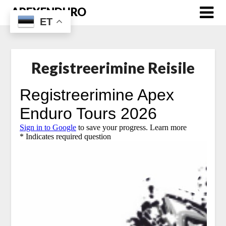
Skip
APEXENDURO
to
ET
content
Registreerimine Reisile