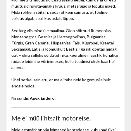
muutusid huvitavamaks kruus, metsarajad ja lõpuks mäed.
Mida rohkem sõitsin, seda rohkem sain aru, et tõeline
seiklus algab seal, kus asfalt lõpeb.
See kirg viis mind üle maailma. Olen sõitnud Rumeenias,
Montenegros, Bosnias ja Hertsegoviinas, Bulgaarias,
Türgis, Gran Canarial, Hispaanias, Tais, Küprosel, Kreetal,
Saksamaal, Lätis ja loomulikult Eestis. Iga riik õpetas midagi
uut – olgu selleks sõidutehnika, keeruline maastik, kohalike
radade leidmine või inimesed, kelle teadmisi ükski kaart ei
asenda.
Ühel hetkel sain aru, et ma ei taha neid kogemusi ainult
endale hoida.
Nii sündis
Apex Enduro
.
Me ei müü lihtsalt motoreise.
Meie eesmärk on viia inimesed kohtadesse, kuhu nad üksi