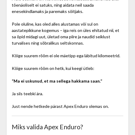
tõenäoliselt ei satuks, ning aidata neil saada
enesekindlamaks ja paremaks sõitjaks.
Pole oluline, kas oled alles alustamas või sul on
aastatepikkune kogemus – iga reis on üles ehitatud nii, et
sa õpid midagi uut, ületad oma piire ja naudid seiklust
turvalises ning sõbralikus seltskonnas.
Kõige suurem rõõm ei ole mäetipp ega läbitud kilomeetrid.
Kõige suurem rõõm on hetk, kui keegi ütleb:
“Ma ei uskunud, et ma sellega hakkama saan.”
Ja siis teebki ära.
Just nende hetkede pärast Apex Enduro olemas on.
Miks valida Apex Enduro?