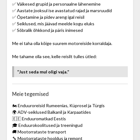
✅ Väikesed grupid ja personaalne lähenemine
✅ Aastate jooksul ise avastatud rajad ja marsruudid
✅ Õpetamine ja pidev areng igal reisil
✅ Seiklused, mis jäävad meelde kogu eluks
✅ Sõbralik õhkkond ja päris inimesed
Me ei taha olla kõige suurem motoreiside korraldaja.
Me tahame olla see, kelle reisilt tulles ütled:
“Just seda mul oligi vaja.”
Meie tegemised
🏍 Enduuroreisid Rumeenias, Küprosel ja Türgis
🌍 ADV-seiklused Balkanil ja Karpaatides
🇪🇪 Enduuromatkad Eestis
🎓 Enduurokoolitused ja treeningud
🚚 Mootorrataste transport
🔧 Mootorrataste hooldus ja remont