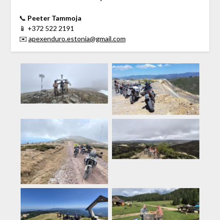
📞
Peeter Tammoja
📱 +372 522 2191
✉️
apexenduro.estonia@gmail.com
Rumeenia
Rumeenia
Küpros
Rumeenia
Rumeenia
Rumeenia