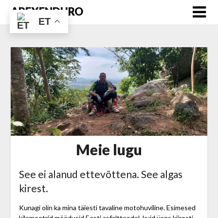
Skip
APEXENDURO
to
ET
content
Meie lugu
See ei alanud ettevõttena. See algas
kirest.
Kunagi olin ka mina täiesti tavaline motohuviline. Esimesed
kilomeetrid möödusid Eesti asfaltteedel, kuid üsna kiiresti