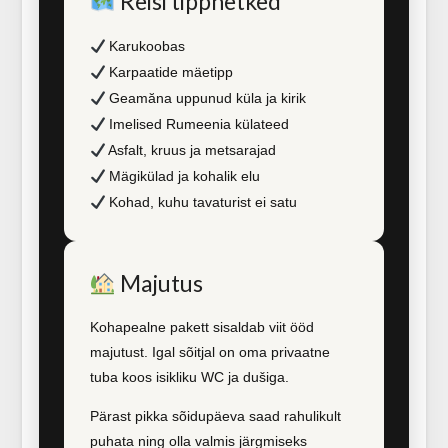
Reisi tipphetked
Karukoobas
Karpaatide mäetipp
Geamăna uppunud küla ja kirik
Imelised Rumeenia külateed
Asfalt, kruus ja metsarajad
Mägikülad ja kohalik elu
Kohad, kuhu tavaturist ei satu
Majutus
Kohapealne pakett sisaldab viit ööd
majutust. Igal sõitjal on oma privaatne
tuba koos isikliku WC ja dušiga.
Pärast pikka sõidupäeva saad rahulikult
puhata ning olla valmis järgmiseks