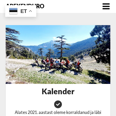
Skip
APEXENDURO
to
ET
content
Kalender
Alates 2021. aastast oleme korraldanud ja läbi