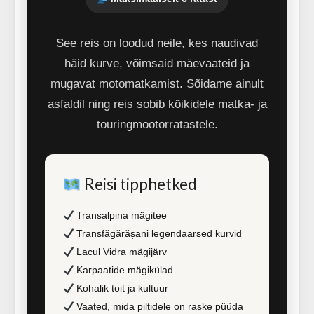
See reis on loodud neile, kes naudivad
häid kurve, võimsaid mäevaateid ja
mugavat motomatkamist. Sõidame ainult
asfaldil ning reis sobib kõikidele matka- ja
touringmootorratastele.
Reisi tipphetked
Transalpina mägitee
Transfăgărășani legendaarsed kurvid
Lacul Vidra mägijärv
Karpaatide mägikülad
Kohalik toit ja kultuur
Vaated, mida piltidele on raske püüda