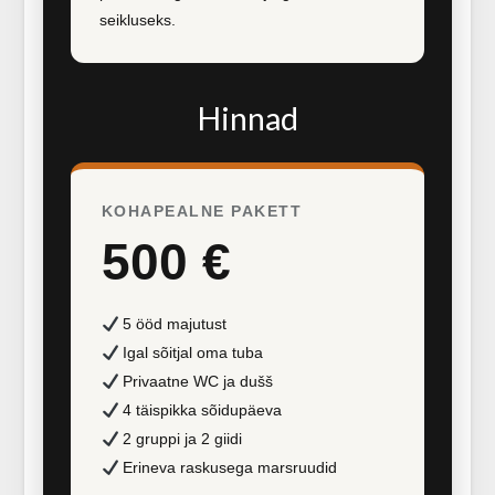
seikluseks.
Hinnad
KOHAPEALNE PAKETT
500 €
5 ööd majutust
Igal sõitjal oma tuba
Privaatne WC ja dušš
4 täispikka sõidupäeva
2 gruppi ja 2 giidi
Erineva raskusega marsruudid