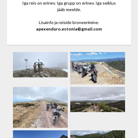
Iga reis on erinev. Iga grupp on erinev. Iga seiklus
jääb meelde.
Lisainfo ja reiside broneerimine:
apexenduro.estonia@gmail.com
Rumeenia
Rumeenia
Küpros
Rumeenia