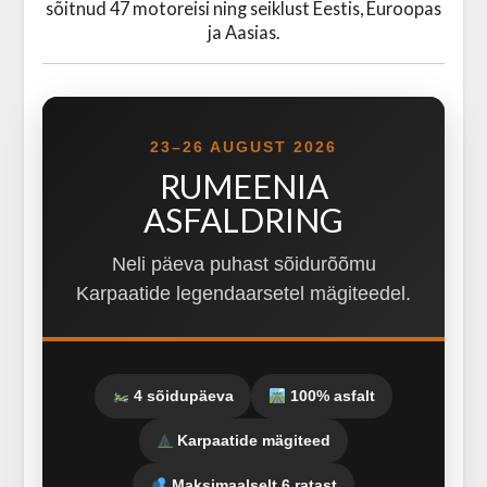
sõitnud 47 motoreisi ning seiklust Eestis, Euroopas
ja Aasias.
23–26 AUGUST 2026
RUMEENIA
ASFALDRING
Neli päeva puhast sõidurõõmu
Karpaatide legendaarsetel mägiteedel.
4 sõidupäeva
100% asfalt
Karpaatide mägiteed
Maksimaalselt 6 ratast