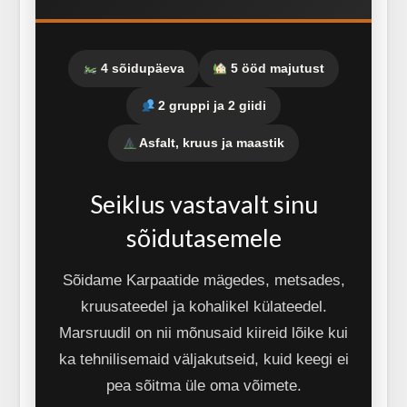
4 sõidupäeva
5 ööd majutust
2 gruppi ja 2 giidi
Asfalt, kruus ja maastik
Seiklus vastavalt sinu
sõidutasemele
Sõidame Karpaatide mägedes, metsades,
kruusateedel ja kohalikel külateedel.
Marsruudil on nii mõnusaid kiireid lõike kui
ka tehnilisemaid väljakutseid, kuid keegi ei
pea sõitma üle oma võimete.