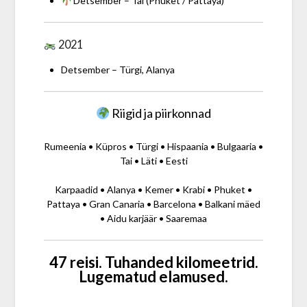
Detsember – Tai (Phuket / Pattaya)
2021
Detsember – Türgi, Alanya
Riigid ja piirkonnad
Rumeenia • Küpros • Türgi • Hispaania • Bulgaaria •
Tai • Läti • Eesti
Karpaadid • Alanya • Kemer • Krabi • Phuket •
Pattaya • Gran Canaria • Barcelona • Balkani mäed
• Aidu karjäär • Saaremaa
47 reisi. Tuhanded kilomeetrid.
Lugematud elamused.