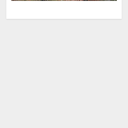
Rumeenia
Rumeenia
Rumeenia
Küpros
Rumeenia
Rumeenia
Rumeenia
Rumeenia
Rumeenia
Rumeenia
Rumeenia
Rumeenia
Küpros
Rumeenia
Tai
Rumeenia
Rumeenia
Eesti
Montenegro
Rumeenia
Rumeenia
Türgi