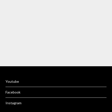
Rumeenia
Rumeenia
Rumeenia
Gran Canaria
Tai
Püssi, Lipumägi
Slovakkia
Türgi
Rumeenia
Aidu
Türgi
Tai
Aidu
Rumeenia
Türgi
Türgi
Yo
u
tube
Facebook
Instagram