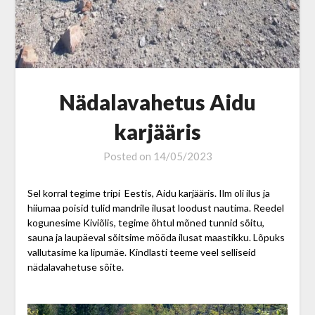
Nädalavahetus Aidu
karjääris
Posted on
14/05/2023
Sel korral tegime tripi Eestis, Aidu karjääris. Ilm oli ilus ja
hiiumaa poisid tulid mandrile ilusat loodust nautima. Reedel
kogunesime Kiviõlis, tegime õhtul mõned tunnid sõitu,
sauna ja laupäeval sõitsime mööda ilusat maastikku. Lõpuks
vallutasime ka lipumäe. Kindlasti teeme veel selliseid
nädalavahetuse sõite.