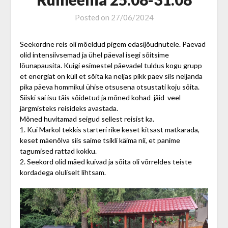
Posted on
27/06/2024
Seekordne reis oli mõeldud pigem edasijõudnutele. Päevad
olid intensiivsemad ja ühel päeval isegi sõitsime
lõunapausita. Kuigi esimestel päevadel tuldus kogu grupp
et energiat on küll et sõita ka neljas pikk päev siis neljanda
pika päeva hommikul ühise otsusena otsustati koju sõita.
Siiski sai isu täis sõidetud ja mõned kohad jäid veel
järgmisteks reisideks avastada.
Mõned huvitamad seigud sellest reisist ka.
1. Kui Markol tekkis starteri rike keset kitsast matkarada,
keset mäenõlva siis saime tsikli käima nii, et panime
tagumised rattad kokku.
2. Seekord olid mäed kuivad ja sõita oli võrreldes teiste
kordadega oluliselt lihtsam.