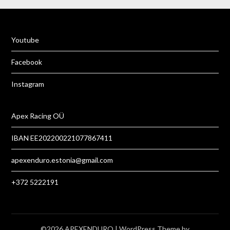
Yo
u
tube
Facebook
Instagram
Apex Racing OÜ
IBAN EE202200221077867411
apexenduro.estonia@gmail.com
+372 5222191
©2026 APEXENDURO
| WordPress Theme by