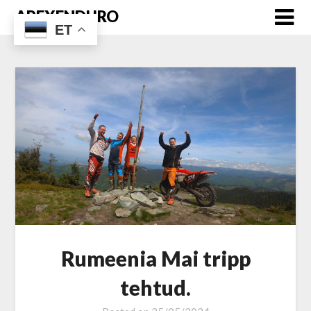
Skip
APEXENDURO
to
ET
content
Rumeenia Mai tripp
tehtud.