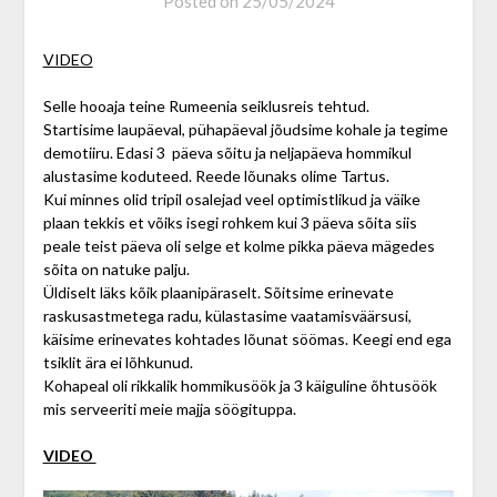
Posted on
25/05/2024
VIDEO
Selle hooaja teine Rumeenia seiklusreis tehtud.
Startisime laupäeval, pühapäeval jõudsime kohale ja tegime
demotiiru. Edasi 3 päeva sõitu ja neljapäeva hommikul
alustasime koduteed. Reede lõunaks olime Tartus.
Kui minnes olid tripil osalejad veel optimistlikud ja väike
plaan tekkis et võiks isegi rohkem kui 3 päeva sõita siis
peale teist päeva oli selge et kolme pikka päeva mägedes
sõita on natuke palju.
Üldiselt läks kõik plaanipäraselt. Sõitsime erinevate
raskusastmetega radu, külastasime vaatamisväärsusi,
käisime erinevates kohtades lõunat söömas. Keegi end ega
tsiklit ära ei lõhkunud.
Kohapeal oli rikkalik hommikusöök ja 3 käiguline õhtusöök
mis serveeriti meie majja söögituppa.
VIDEO