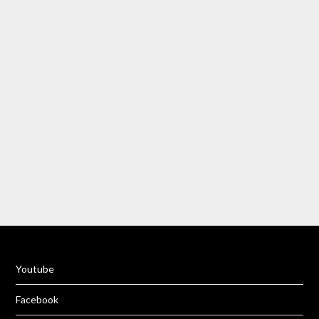
Rumeenia
Rumeenia
Rumeenia
Rumeenia
Rumeenia
Gran Canaria
Tai
Püssi, Lipumägi
Slovakkia
Türgi
Rumeenia
Aidu
Türgi
Tai
Aidu
Rumeenia
Türgi
Türgi
Yo
u
tube
Facebook