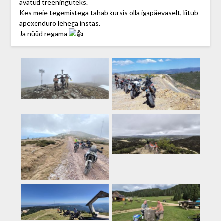
avatud treeninguteks.
Kes meie tegemistega tahab kursis olla igapäevaselt, liitub
apexenduro lehega instas.
Ja nüüd regama
Rumeenia
Rumeenia
Küpros
Rumeenia
Rumeenia
Rumeenia