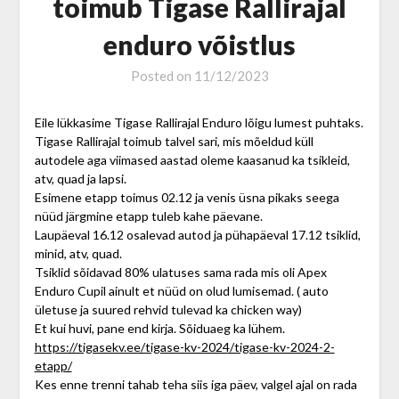
toimub Tigase Rallirajal
enduro võistlus
Posted on
11/12/2023
Eile lükkasime Tigase Rallirajal Enduro lõigu lumest puhtaks.
Tigase Rallirajal toimub talvel sari, mis mõeldud küll
autodele aga viimased aastad oleme kaasanud ka tsikleid,
atv, quad ja lapsi.
Esimene etapp toimus 02.12 ja venis üsna pikaks seega
nüüd järgmine etapp tuleb kahe päevane.
Laupäeval 16.12 osalevad autod ja pühapäeval 17.12 tsiklid,
minid, atv, quad.
Tsiklid sõidavad 80% ulatuses sama rada mis oli Apex
Enduro Cupil ainult et nüüd on olud lumisemad. ( auto
ületuse ja suured rehvid tulevad ka chicken way)
Et kui huvi, pane end kirja. Sõiduaeg ka lühem.
https://tigasekv.ee/tigase-kv-2024/tigase-kv-2024-2-
etapp/
Kes enne trenni tahab teha siis iga päev, valgel ajal on rada