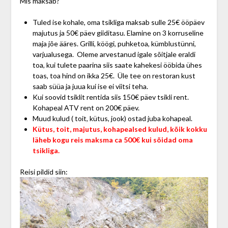
Mis maksab?
Tuled ise kohale, oma tsikliga maksab sulle 25€ ööpäev
majutus ja 50€ päev giiditasu. Elamine on 3 korruseline
maja jõe ääres. Grilli, köögi, puhketoa, kümblustünni,
varjualusega. Oleme arvestanud igale sõitjale eraldi
toa, kui tulete paarina siis saate kahekesi ööbida ühes
toas, toa hind on ikka 25€. Üle tee on restoran kust
saab süüa ja juua kui ise ei viitsi teha.
Kui soovid tsiklit rentida siis 150€ päev tsikli rent.
Kohapeal ATV rent on 200€ päev.
Muud kulud ( toit, kütus, jook) ostad juba kohapeal.
Kütus, toit, majutus, kohapealsed kulud, kõik kokku
läheb kogu reis maksma ca 500€ kui sõidad oma
tsikliga.
Reisi pildid siin: