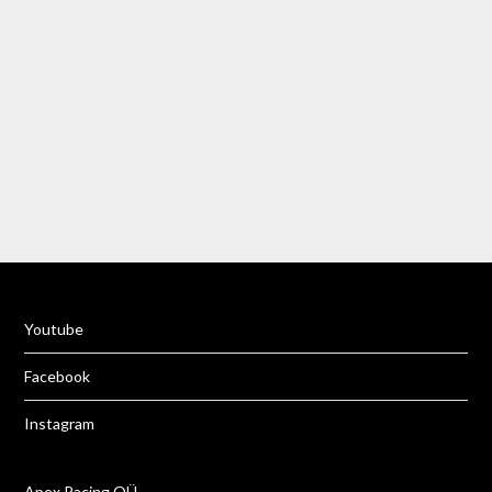
Rumeenia
Gran Canaria
Tai
Püssi, Lipumägi
Slovakkia
Türgi
Rumeenia
Aidu
Türgi
Tai
Aidu
Rumeenia
Türgi
Türgi
Yo
u
tube
Facebook
Instagram
Apex Racing OÜ