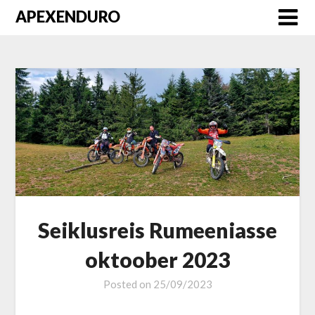
Skip
APEXENDURO
to
content
Seiklusreis Rumeeniasse
oktoober 2023
Posted on
25/09/2023