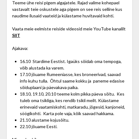
Teeme ühe reisi pigem algajatele. Rajad valime kohepael
vastavalt teie oskustele aga pigem on see reis selline kus
naudime ilusaid vaateid ja külastame huvitavaid kohti.
Vaata meie eelmiste reiside videosid meie YouTube kanalilt
SIIT
Ajakava:
16.10 Stardime Eestist. Igaüks sõidab oma tempoga,
võib alustada ka varem.
17.10 jõuame Rumeeniasse, kes broneerivad, saavad
info kuhu tulla. Õhtul saame kokku ja paneme edasise
sõiduplaani ja päevakava paika.
18.10, 19.10, 20.10 teeme kolm pikka päeva sõitu. Kes
tuleb oma tsikliga, kes rendib tsikli meilt. Külastame
erinevaid vaatamiskohti, matkaradu, jõgesid, kanjoneid,
söögikohti. Karta pole vaja, kõik saavad hakkama.
21.10 alustame kojusõitu.
22.10 jõuame Eesti.