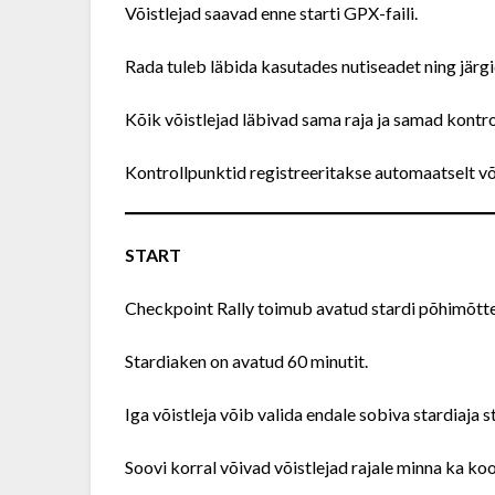
Võistlejad saavad enne starti GPX-faili.
Rada tuleb läbida kasutades nutiseadet ning järg
Kõik võistlejad läbivad sama raja ja samad kontro
Kontrollpunktid registreeritakse automaatselt v
START
Checkpoint Rally toimub avatud stardi põhimõtte
Stardiaken on avatud 60 minutit.
Iga võistleja võib valida endale sobiva stardiaja s
Soovi korral võivad võistlejad rajale minna ka koo