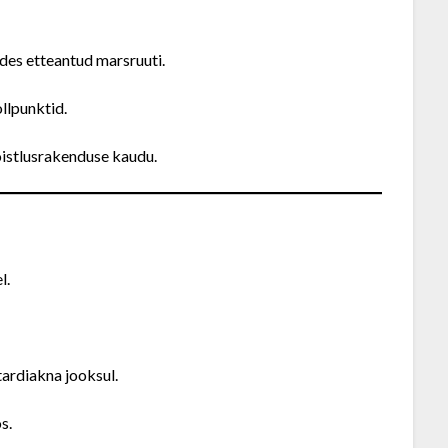
ides etteantud marsruuti.
llpunktid.
õistlusrakenduse kaudu.
l.
tardiakna jooksul.
s.