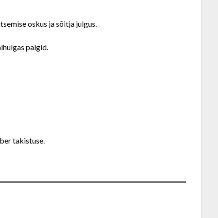
semise oskus ja sõitja julgus.
lhulgas palgid.
ber takistuse.