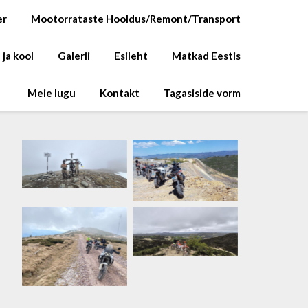
er
Mootorrataste Hooldus/Remont/Transport
 ja kool
Galerii
Esileht
Matkad Eestis
Meie lugu
Kontakt
Tagasiside vorm
Rumeenia
Rumeenia
Küpros
Rumeenia
Rumeenia
Rumeenia