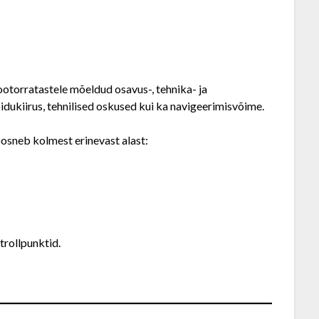
torratastele mõeldud osavus-, tehnika- ja
õidukiirus, tehnilised oskused kui ka navigeerimisvõime.
oosneb kolmest erinevast alast:
trollpunktid.