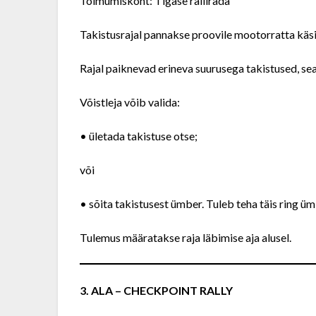
Toimumiskoht: Tigase rallirada
Takistusrajal pannakse proovile mootorratta käsit
Rajal paiknevad erineva suurusega takistused, sea
Võistleja võib valida:
• ületada takistuse otse;
või
• sõita takistusest ümber. Tuleb teha täis ring üm
Tulemus määratakse raja läbimise aja alusel.
3. ALA – CHECKPOINT RALLY