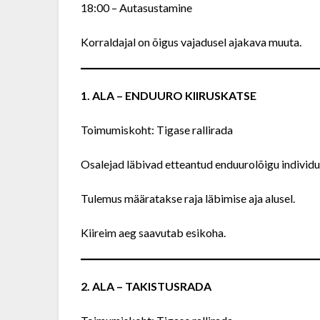
18:00 – Autasustamine
Korraldajal on õigus vajadusel ajakava muuta.
1. ALA – ENDUURO KIIRUSKATSE
Toimumiskoht: Tigase rallirada
Osalejad läbivad etteantud enduurolõigu individu
Tulemus määratakse raja läbimise aja alusel.
Kiireim aeg saavutab esikoha.
2. ALA – TAKISTUSRADA