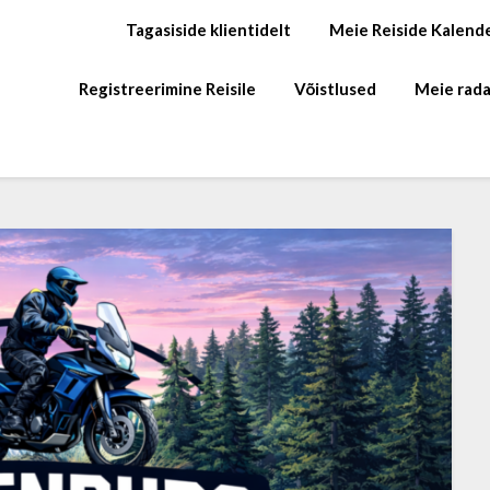
Tagasiside klientidelt
Meie Reiside Kalend
Registreerimine Reisile
Võistlused
Meie rada