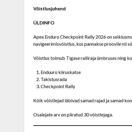
Võistlusjuhend
ÜLDINFO
Apex Enduro Checkpoint Rally 2026 on seiklusmoo
navigeerimisvõistlus, kus pannakse proovile nii s
Võistlus toimub Tigase ralliraja ümbruses ning k
Enduuro kiiruskatse
Takistusrada
Checkpoint Rally
Kõik võistlejad läbivad samad rajad ja samad kon
Osalejate arv on piiratud 30 võistlejaga.